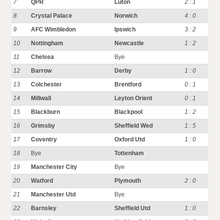
7
QPR
Luton
2 : 1
8
Crystal Palace
Norwich
4 : 0
9
AFC Wimbledon
Ipswich
3 : 2
10
Nottingham
Newcastle
1 : 2
11
Chelsea
Bye
12
Barrow
Derby
1 : 0
13
Colchester
Brentford
0 : 1
14
Millwall
Leyton Orient
0 : 1
15
Blackburn
Blackpool
1 : 2
16
Grimsby
Sheffield Wed
1 : 5
17
Coventry
Oxford Utd
1 : 0
18
Bye
Tottenham
19
Manchester City
Bye
20
Watford
Plymouth
2 : 0
21
Manchester Utd
Bye
22
Barnsley
Sheffield Utd
1 : 0