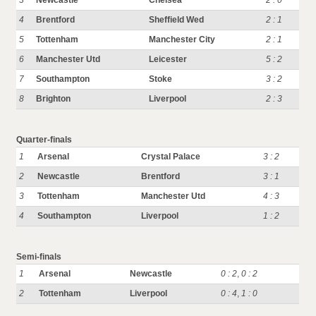
3
Newcastle
Chelsea
2 : 0
4
Brentford
Sheffield Wed
2 : 1
5
Tottenham
Manchester City
2 : 1
6
Manchester Utd
Leicester
5 : 2
7
Southampton
Stoke
3 : 2
8
Brighton
Liverpool
2 : 3
Quarter-finals
1
Arsenal
Crystal Palace
3 : 2
2
Newcastle
Brentford
3 : 1
3
Tottenham
Manchester Utd
4 : 3
4
Southampton
Liverpool
1 : 2
Semi-finals
1
Arsenal
Newcastle
0 : 2
,
0 : 2
2
Tottenham
Liverpool
0 : 4
,
1 : 0