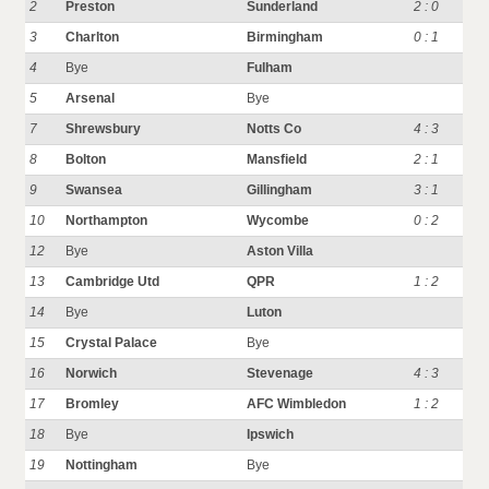
2
Preston
Sunderland
2 : 0
3
Charlton
Birmingham
0 : 1
4
Bye
Fulham
5
Arsenal
Bye
7
Shrewsbury
Notts Co
4 : 3
8
Bolton
Mansfield
2 : 1
9
Swansea
Gillingham
3 : 1
10
Northampton
Wycombe
0 : 2
12
Bye
Aston Villa
13
Cambridge Utd
QPR
1 : 2
14
Bye
Luton
15
Crystal Palace
Bye
16
Norwich
Stevenage
4 : 3
17
Bromley
AFC Wimbledon
1 : 2
18
Bye
Ipswich
19
Nottingham
Bye