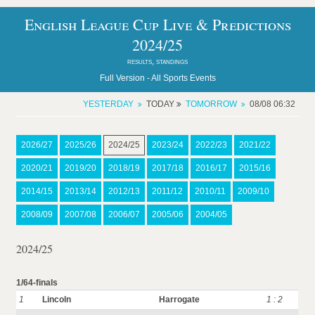
English League Cup Live & Predictions
2024/25
results, standings
Full Version -
All Sports Events
YESTERDAY
TODAY
TOMORROW
08/08 06:32
2026/27
2025/26
2024/25
2023/24
2022/23
2021/22
2020/21
2019/20
2018/19
2017/18
2016/17
2015/16
2014/15
2013/14
2012/13
2011/12
2010/11
2009/10
2008/09
2007/08
2006/07
2005/06
2004/05
2024/25
1/64-finals
1
Lincoln
Harrogate
1 : 2