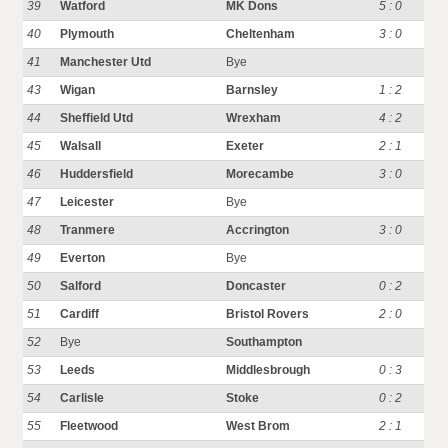
39
Watford
MK Dons
5 : 0
40
Plymouth
Cheltenham
3 : 0
41
Manchester Utd
Bye
43
Wigan
Barnsley
1 : 2
44
Sheffield Utd
Wrexham
4 : 2
45
Walsall
Exeter
2 : 1
46
Huddersfield
Morecambe
3 : 0
47
Leicester
Bye
48
Tranmere
Accrington
3 : 0
49
Everton
Bye
50
Salford
Doncaster
0 : 2
51
Cardiff
Bristol Rovers
2 : 0
52
Bye
Southampton
53
Leeds
Middlesbrough
0 : 3
54
Carlisle
Stoke
0 : 2
55
Fleetwood
West Brom
2 : 1