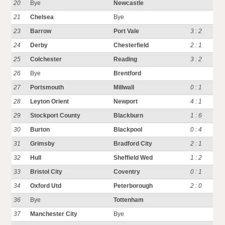
20
Bye
Newcastle
21
Chelsea
Bye
23
Barrow
Port Vale
3 : 2
24
Derby
Chesterfield
2 : 1
25
Colchester
Reading
3 : 2
26
Bye
Brentford
27
Portsmouth
Millwall
0 : 1
28
Leyton Orient
Newport
4 : 1
29
Stockport County
Blackburn
1 : 6
30
Burton
Blackpool
0 : 4
31
Grimsby
Bradford City
2 : 1
32
Hull
Sheffield Wed
1 : 2
33
Bristol City
Coventry
0 : 1
34
Oxford Utd
Peterborough
2 : 0
36
Bye
Tottenham
37
Manchester City
Bye