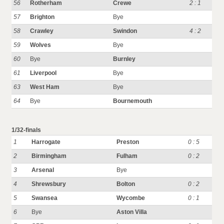
56
Rotherham
Crewe
2 : 1
57
Brighton
Bye
58
Crawley
Swindon
4 : 2
59
Wolves
Bye
60
Bye
Burnley
61
Liverpool
Bye
63
West Ham
Bye
64
Bye
Bournemouth
1/32-finals
1
Harrogate
Preston
0 : 5
2
Birmingham
Fulham
0 : 2
3
Arsenal
Bye
4
Shrewsbury
Bolton
0 : 2
5
Swansea
Wycombe
0 : 1
6
Bye
Aston Villa