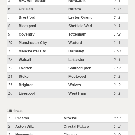
5
AFC Wimbledon
Newcastle
0 : 1
6
Chelsea
Barrow
5 : 0
7
Brentford
Leyton Orient
3 : 1
8
Blackpool
Sheffield Wed
0 : 1
9
Coventry
Tottenham
1 : 2
10
Manchester City
Watford
2 : 1
11
Manchester Utd
Barnsley
7 : 0
12
Walsall
Leicester
0 : 1
13
Everton
Southampton
1 : 2
14
Stoke
Fleetwood
2 : 1
15
Brighton
Wolves
3 : 2
16
Liverpool
West Ham
5 : 1
1/8-finals
1
Preston
Arsenal
0 : 3
2
Aston Villa
Crystal Palace
1 : 2