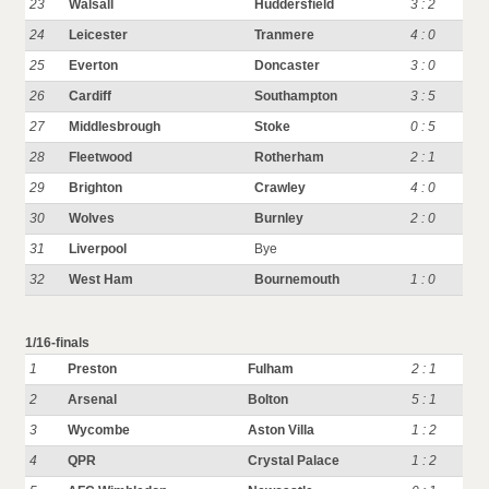
23
Walsall
Huddersfield
3 : 2
24
Leicester
Tranmere
4 : 0
25
Everton
Doncaster
3 : 0
26
Cardiff
Southampton
3 : 5
27
Middlesbrough
Stoke
0 : 5
28
Fleetwood
Rotherham
2 : 1
29
Brighton
Crawley
4 : 0
30
Wolves
Burnley
2 : 0
31
Liverpool
Bye
32
West Ham
Bournemouth
1 : 0
1/16-finals
1
Preston
Fulham
2 : 1
2
Arsenal
Bolton
5 : 1
3
Wycombe
Aston Villa
1 : 2
4
QPR
Crystal Palace
1 : 2