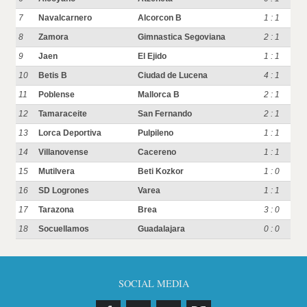
7
Navalcarnero
Alcorcon B
1 : 1
8
Zamora
Gimnastica Segoviana
2 : 1
9
Jaen
El Ejido
1 : 1
10
Betis B
Ciudad de Lucena
4 : 1
11
Poblense
Mallorca B
2 : 1
12
Tamaraceite
San Fernando
2 : 1
13
Lorca Deportiva
Pulpileno
1 : 1
14
Villanovense
Cacereno
1 : 1
15
Mutilvera
Beti Kozkor
1 : 0
16
SD Logrones
Varea
1 : 1
17
Tarazona
Brea
3 : 0
18
Socuellamos
Guadalajara
0 : 0
SOCIAL MEDIA