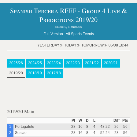
Spanish Tercera RFEF - Group 4 Live &
Predictions 2019/20
results, standings
Full Version -
All Sports Events
YESTERDAY
TODAY
TOMORROW
06/08 18:44
2025/26
2024/25
2023/24
2022/23
2021/22
2020/21
2019/20
2018/19
2017/18
2019/20 Main
Pl
W
D
L
Diff
Pts
1
Portugalete
28
16
8
4
48:22
26
56
2
Sestao
28
16
8
4
52:24
28
56