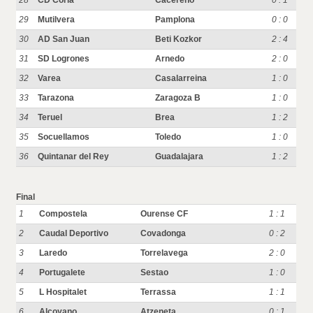
28
CD Coria
Cacereno
0 : 1
29
Mutilvera
Pamplona
0 : 0
30
AD San Juan
Beti Kozkor
2 : 4
31
SD Logrones
Arnedo
2 : 0
32
Varea
Casalarreina
1 : 0
33
Tarazona
Zaragoza B
1 : 0
34
Teruel
Brea
1 : 2
35
Socuellamos
Toledo
1 : 0
36
Quintanar del Rey
Guadalajara
1 : 2
Final
1
Compostela
Ourense CF
1 : 1
2
Caudal Deportivo
Covadonga
0 : 2
3
Laredo
Torrelavega
2 : 0
4
Portugalete
Sestao
1 : 0
5
L Hospitalet
Terrassa
1 : 1
6
Alcoyano
Atzeneta
0 : 1