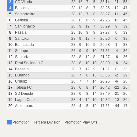
3
CD Vitoria
28
16
7
5
35:14
21
55
4
Basconia
28
13
8
7
38:26
12
47
5
Somorrostro
28
13
7
8
38:27
11
46
6
Gernika
28
13
6
9
42:26
16
45
7
San Ignacio
28
9
12
7
38:29
9
39
8
Pasaia
28
10
9
9
27:27
0
39
9
Santuxu
28
9
12
7
26:26
0
39
10
Balmaseda
28
9
10
9
29:28
1
37
11
Sodupe
28
9
9
10
27:31
-4
36
12
Santurtzi
28
8
12
8
21:27
-6
36
13
Real Sociedad C
28
8
10
10
33:39
-6
34
14
Beasain
28
7
12
9
31:31
0
33
15
Durango
28
7
8
13
33:35
-2
29
16
Urduliz
28
7
7
14
20:26
-6
28
17
Tolosa FC
28
6
8
14
20:42
-22
26
18
SD Deusto
28
6
8
14
28:49
-21
26
19
Lagun Onak
28
4
14
10
19:32
-13
26
20
Ariznabarra
28
4
5
19
17:61
-44
17
Promotion ~ Tercera Division ~ Promotion Play Offs