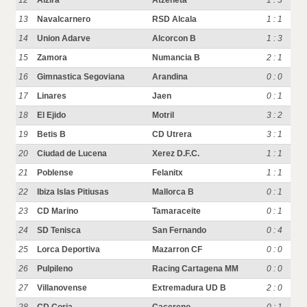
12
Alzira
Atzeneta
1 : 3
13
Navalcarnero
RSD Alcala
1 : 1
14
Union Adarve
Alcorcon B
1 : 3
15
Zamora
Numancia B
2 : 1
16
Gimnastica Segoviana
Arandina
0 : 0
17
Linares
Jaen
0 : 1
18
El Ejido
Motril
3 : 2
19
Betis B
CD Utrera
3 : 1
20
Ciudad de Lucena
Xerez D.F.C.
1 : 1
21
Poblense
Felanitx
1 : 1
22
Ibiza Islas Pitiusas
Mallorca B
0 : 1
23
CD Marino
Tamaraceite
0 : 1
24
SD Tenisca
San Fernando
0 : 4
25
Lorca Deportiva
Mazarron CF
0 : 0
26
Pulpileno
Racing Cartagena MM
0 : 0
27
Villanovense
Extremadura UD B
2 : 0