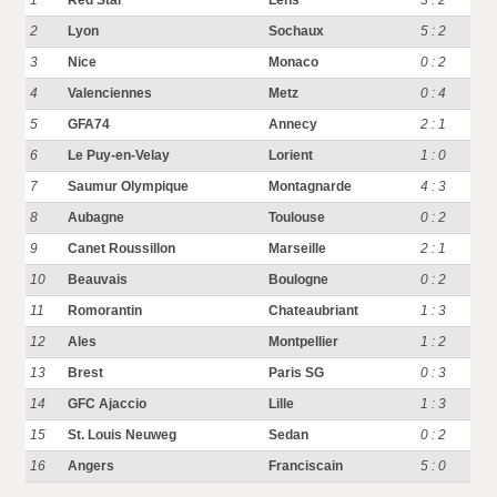
1
Red Star
Lens
3 : 2
2
Lyon
Sochaux
5 : 2
3
Nice
Monaco
0 : 2
4
Valenciennes
Metz
0 : 4
5
GFA74
Annecy
2 : 1
6
Le Puy-en-Velay
Lorient
1 : 0
7
Saumur Olympique
Montagnarde
4 : 3
8
Aubagne
Toulouse
0 : 2
9
Canet Roussillon
Marseille
2 : 1
10
Beauvais
Boulogne
0 : 2
11
Romorantin
Chateaubriant
1 : 3
12
Ales
Montpellier
1 : 2
13
Brest
Paris SG
0 : 3
14
GFC Ajaccio
Lille
1 : 3
15
St. Louis Neuweg
Sedan
0 : 2
16
Angers
Franciscain
5 : 0