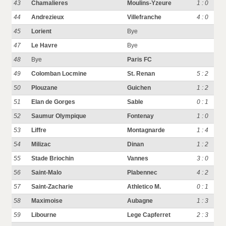
43
Chamalieres
Moulins-Yzeure
1 : 0
44
Andrezieux
Villefranche
4 : 0
45
Lorient
Bye
47
Le Havre
Bye
48
Bye
Paris FC
49
Colomban Locmine
St. Renan
5 : 2
50
Plouzane
Guichen
1 : 2
51
Elan de Gorges
Sable
0 : 1
52
Saumur Olympique
Fontenay
1 : 0
53
Liffre
Montagnarde
1 : 4
54
Milizac
Dinan
1 : 2
55
Stade Briochin
Vannes
3 : 0
56
Saint-Malo
Plabennec
4 : 2
57
Saint-Zacharie
Athletico M.
0 : 1
58
Maximoise
Aubagne
1 : 3
59
Libourne
Lege Capferret
2 : 3