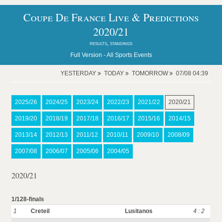
Coupe De France Live & Predictions
2020/21
results, standings
Full Version -
All Sports Events
YESTERDAY
TODAY
TOMORROW
07/08 04:39
2025/26
2024/25
2023/24
2022/23
2021/22
2020/21
2019/20
2018/19
2017/18
2016/17
2015/16
2014/15
2013/14
2012/13
2011/12
2010/11
2009/10
2008/09
2007/08
2006/07
2005/06
2004/05
2020/21
1/128-finals
1
Creteil
Lusitanos
4 : 2