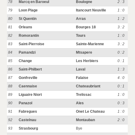
78
Marcq en Baroeul
Boulogne
2 : 3
79
Loon Plage
Itancourt Neuville
1 : 0
80
St Quentin
Arras
1 : 2
81
Orleans
Bourges 18
3 : 2
82
Romorantin
Tours
1 : 0
83
Saint-Pierroise
Sainte-Marienne
3 : 2
84
Pamandzi
Mtsapere
0 : 2
85
Change
Les Herbiers
0 : 1
86
Saint-Philbert
Laval
1 : 3
87
Gonfreville
Falaise
4 : 0
88
Caennaise
Chateaubriant
0 : 1
89
Liguaire Niort
Trelissac
1 : 0
90
Panazol
Ales
0 : 3
91
Fabregues
Onet Le Chateau
1 : 0
92
Castelnau
Montauban
2 : 0
93
Strasbourg
Bye