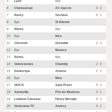
5
Lyon
Bye
6
Chateauroux
AC Ajaccio
0 : 2
7
Nancy
Sochaux
0 : 1
8
Bye
St Etienne
9
Nimes
Bye
10
Bye
Nice
11
Clermont
Grenoble
1 : 2
12
Bye
Monaco
13
Reims
Bye
14
Valenciennes
Chambly
2 : 0
15
Dunkerque
Amiens
1 : 2
16
Bye
Metz
17
GFA74
Saint Priest
5 : 1
18
Amneville
Prix les Mezieres
0 : 1
19
Louhans Cuiseaux
Fleury-Merogis
0 : 1
20
Venissieux FC
Annecy
0 : 1