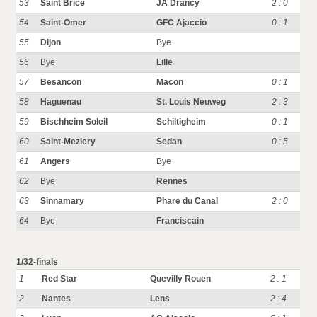
53
Saint Brice
JA Drancy
2 : 0
54
Saint-Omer
GFC Ajaccio
0 : 1
55
Dijon
Bye
56
Bye
Lille
57
Besancon
Macon
0 : 1
58
Haguenau
St. Louis Neuweg
2 : 3
59
Bischheim Soleil
Schiltigheim
0 : 1
60
Saint-Meziery
Sedan
0 : 5
61
Angers
Bye
62
Bye
Rennes
63
Sinnamary
Phare du Canal
2 : 0
64
Bye
Franciscain
1/32-finals
1
Red Star
Quevilly Rouen
2 : 1
2
Nantes
Lens
2 : 4