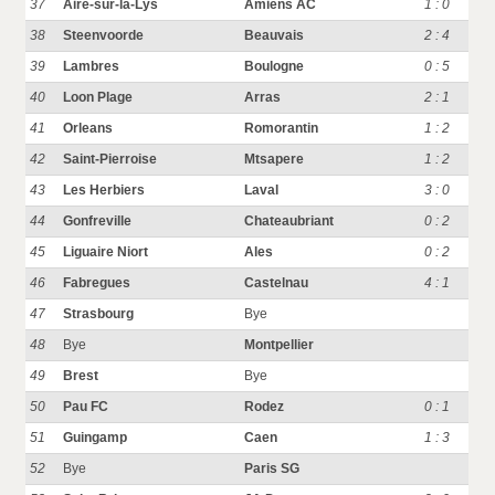
37
Aire-sur-la-Lys
Amiens AC
1 : 0
38
Steenvoorde
Beauvais
2 : 4
39
Lambres
Boulogne
0 : 5
40
Loon Plage
Arras
2 : 1
41
Orleans
Romorantin
1 : 2
42
Saint-Pierroise
Mtsapere
1 : 2
43
Les Herbiers
Laval
3 : 0
44
Gonfreville
Chateaubriant
0 : 2
45
Liguaire Niort
Ales
0 : 2
46
Fabregues
Castelnau
4 : 1
47
Strasbourg
Bye
48
Bye
Montpellier
49
Brest
Bye
50
Pau FC
Rodez
0 : 1
51
Guingamp
Caen
1 : 3
52
Bye
Paris SG