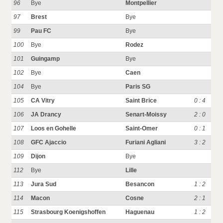
96
Bye
Montpellier
97
Brest
Bye
99
Pau FC
Bye
100
Bye
Rodez
101
Guingamp
Bye
102
Bye
Caen
104
Bye
Paris SG
105
CA Vitry
Saint Brice
0 : 4
106
JA Drancy
Senart-Moissy
2 : 0
107
Loos en Gohelle
Saint-Omer
0 : 1
108
GFC Ajaccio
Furiani Agliani
3 : 2
109
Dijon
Bye
112
Bye
Lille
113
Jura Sud
Besancon
1 : 2
114
Macon
Cosne
2 : 1
115
Strasbourg Koenigshoffen
Haguenau
1 : 2