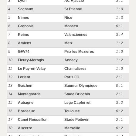
3
Lyon
AC Ajaccio
5 : 1
4
Sochaux
St Etienne
1 : 0
5
Nimes
Nice
1 : 3
6
Grenoble
Monaco
0 : 1
7
Reims
Valenciennes
3 : 4
8
Amiens
Metz
1 : 2
9
GFA74
Prix les Mezieres
1 : 0
10
Fleury-Merogis
Annecy
1 : 2
11
Le Puy-en-Velay
Chamalieres
1 : 0
12
Lorient
Paris FC
2 : 1
13
Guichen
Saumur Olympique
0 : 1
14
Montagnarde
Stade Briochin
2 : 1
15
Aubagne
Lege Capferret
3 : 2
16
Bordeaux
Toulouse
0 : 2
17
Canet Roussillon
Stade Poitevin
2 : 1
18
Auxerre
Marseille
0 : 2