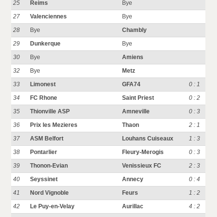
25
Reims
Bye
27
Valenciennes
Bye
28
Bye
Chambly
29
Dunkerque
Bye
30
Bye
Amiens
32
Bye
Metz
33
Limonest
GFA74
0 : 1
34
FC Rhone
Saint Priest
0 : 2
35
Thionville ASP
Amneville
0 : 3
36
Prix les Mezieres
Thaon
2 : 1
37
ASM Belfort
Louhans Cuiseaux
1 : 3
38
Pontarlier
Fleury-Merogis
0 : 3
39
Thonon-Evian
Venissieux FC
2 : 3
40
Seyssinet
Annecy
0 : 4
41
Nord Vignoble
Feurs
1 : 2
42
Le Puy-en-Velay
Aurillac
4 : 2