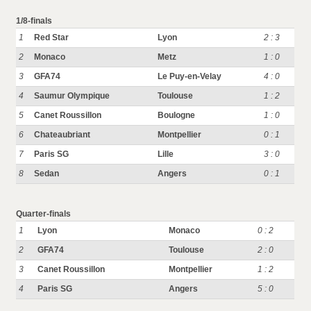
1/8-finals
1
Red Star
Lyon
2 : 3
2
Monaco
Metz
1 : 0
3
GFA74
Le Puy-en-Velay
4 : 0
4
Saumur Olympique
Toulouse
1 : 2
5
Canet Roussillon
Boulogne
1 : 0
6
Chateaubriant
Montpellier
0 : 1
7
Paris SG
Lille
3 : 0
8
Sedan
Angers
0 : 1
Quarter-finals
1
Lyon
Monaco
0 : 2
2
GFA74
Toulouse
2 : 0
3
Canet Roussillon
Montpellier
1 : 2
4
Paris SG
Angers
5 : 0