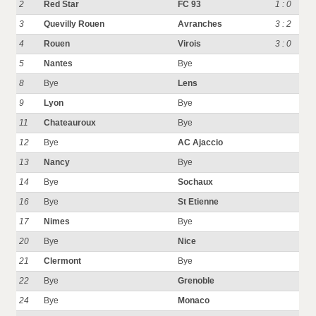
2
Red Star
FC 93
1 : 0
3
Quevilly Rouen
Avranches
3 : 2
4
Rouen
Virois
3 : 0
5
Nantes
Bye
8
Bye
Lens
9
Lyon
Bye
11
Chateauroux
Bye
12
Bye
AC Ajaccio
13
Nancy
Bye
14
Bye
Sochaux
16
Bye
St Etienne
17
Nimes
Bye
20
Bye
Nice
21
Clermont
Bye
22
Bye
Grenoble
24
Bye
Monaco