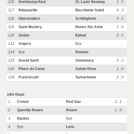
116
Hombourg-Haut
St. Louis Neuweg
1 : 2
117
Ribeauville
Bischheim Soleil
0 : 3
118
Obermodern
Schiltigheim
0 : 1
119
Saint-Meziery
Reims Ste Anne
1 : 0
120
Sedan
Epinal
2 : 1
121
Angers
Bye
124
Bye
Rennes
125
Grand Santi
Sinnamary
0 : 2
126
Phare du Canal
Sainte-Rose
1 : 0
128
Franciscain
Samaritaine
2 : 0
1/64-finals
1
Creteil
Red Star
1 : 2
2
Quevilly Rouen
Rouen
1 : 0
3
Nantes
Bye
4
Bye
Lens