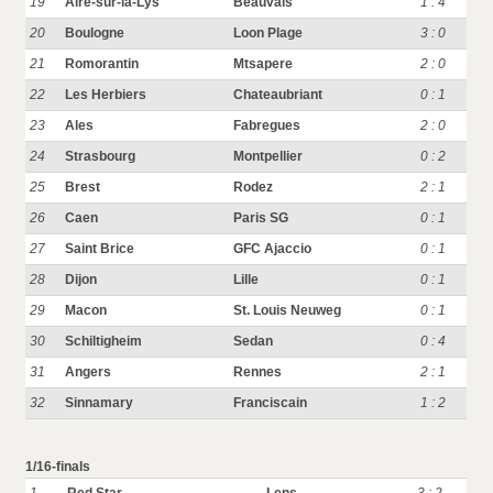
19
Aire-sur-la-Lys
Beauvais
1 : 4
20
Boulogne
Loon Plage
3 : 0
21
Romorantin
Mtsapere
2 : 0
22
Les Herbiers
Chateaubriant
0 : 1
23
Ales
Fabregues
2 : 0
24
Strasbourg
Montpellier
0 : 2
25
Brest
Rodez
2 : 1
26
Caen
Paris SG
0 : 1
27
Saint Brice
GFC Ajaccio
0 : 1
28
Dijon
Lille
0 : 1
29
Macon
St. Louis Neuweg
0 : 1
30
Schiltigheim
Sedan
0 : 4
31
Angers
Rennes
2 : 1
32
Sinnamary
Franciscain
1 : 2
1/16-finals