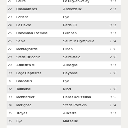
21
Feurs
Le Puy-en-Velay
0 : 1
22
Chamalieres
Andrezieux
2 : 1
23
Lorient
Bye
24
Le Havre
Paris FC
0 : 1
25
Colomban Locmine
Guichen
0 : 1
26
Sable
Saumur Olympique
1 : 4
27
Montagnarde
Dinan
1 : 0
28
Stade Briochin
Saint-Malo
2 : 0
29
Athletico M.
Aubagne
0 : 1
30
Lege Capferret
Bayonne
1 : 0
31
Bordeaux
Bye
32
Toulouse
Niort
1 : 0
33
Montferrier
Canet Roussillon
0 : 2
34
Merignac
Stade Poitevin
1 : 4
35
Troyes
Auxerre
0 : 1
36
Bye
Marseille