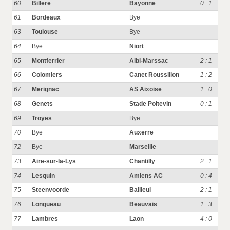
60
Billere
Bayonne
0 : 1
61
Bordeaux
Bye
63
Toulouse
Bye
64
Bye
Niort
65
Montferrier
Albi-Marssac
2 : 1
66
Colomiers
Canet Roussillon
1 : 2
67
Merignac
AS Aixoise
1 : 0
68
Genets
Stade Poitevin
0 : 1
69
Troyes
Bye
70
Bye
Auxerre
72
Bye
Marseille
73
Aire-sur-la-Lys
Chantilly
2 : 1
74
Lesquin
Amiens AC
0 : 4
75
Steenvoorde
Bailleul
2 : 1
76
Longueau
Beauvais
1 : 3
77
Lambres
Laon
4 : 0