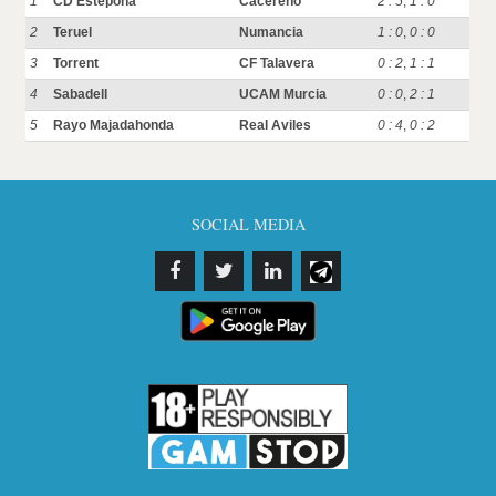
1
CD Estepona
Cacereno
2 : 5
,
1 : 0
2
Teruel
Numancia
1 : 0
,
0 : 0
3
Torrent
CF Talavera
0 : 2
,
1 : 1
4
Sabadell
UCAM Murcia
0 : 0
,
2 : 1
5
Rayo Majadahonda
Real Aviles
0 : 4
,
0 : 2
SOCIAL MEDIA