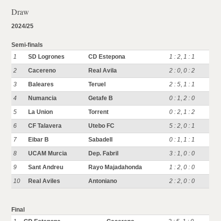
Draw
2024/25
Semi-finals
1
SD Logrones
CD Estepona
1 : 2
,
1 : 1
2
Cacereno
Real Avila
2 : 0
,
0 : 2
3
Baleares
Teruel
2 : 5
,
1 : 1
4
Numancia
Getafe B
0 : 1
,
2 : 0
5
La Union
Torrent
0 : 2
,
1 : 2
6
CF Talavera
Utebo FC
5 : 2
,
0 : 1
7
Eibar B
Sabadell
0 : 1
,
1 : 1
8
UCAM Murcia
Dep. Fabril
3 : 1
,
0 : 0
9
Sant Andreu
Rayo Majadahonda
1 : 2
,
0 : 0
10
Real Aviles
Antoniano
2 : 2
,
0 : 0
Final