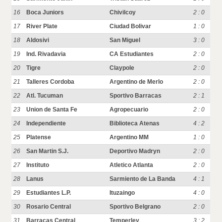
16
Boca Juniors
Chivilcoy
2 : 0
17
River Plate
Ciudad Bolivar
1 : 0
18
Aldosivi
San Miguel
3 : 0
19
Ind. Rivadavia
CA Estudiantes
2 : 0
20
Tigre
Claypole
2 : 0
21
Talleres Cordoba
Argentino de Merlo
2 : 0
22
Atl. Tucuman
Sportivo Barracas
2 : 1
23
Union de Santa Fe
Agropecuario
2 : 0
24
Independiente
Biblioteca Atenas
4 : 2
25
Platense
Argentino MM
1 : 0
26
San Martin S.J.
Deportivo Madryn
2 : 0
27
Instituto
Atletico Atlanta
2 : 0
28
Lanus
Sarmiento de La Banda
4 : 1
29
Estudiantes L.P.
Ituzaingo
4 : 0
30
Rosario Central
Sportivo Belgrano
2 : 0
31
Barracas Central
Temperley
3 : 2