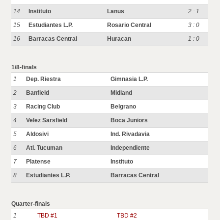
14
Instituto
Lanus
2 : 1
15
Estudiantes L.P.
Rosario Central
3 : 0
16
Barracas Central
Huracan
1 : 0
1/8-finals
1
Dep. Riestra
Gimnasia L.P.
2
Banfield
Midland
3
Racing Club
Belgrano
4
Velez Sarsfield
Boca Juniors
5
Aldosivi
Ind. Rivadavia
6
Atl. Tucuman
Independiente
7
Platense
Instituto
8
Estudiantes L.P.
Barracas Central
Quarter-finals
1
TBD #1
TBD #2