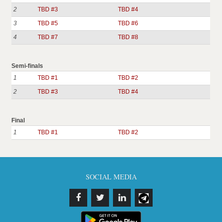
2
TBD #3
TBD #4
3
TBD #5
TBD #6
4
TBD #7
TBD #8
Semi-finals
1
TBD #1
TBD #2
2
TBD #3
TBD #4
Final
1
TBD #1
TBD #2
SOCIAL MEDIA