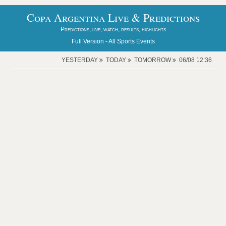
Copa Argentina Live & Predictions
Predictions, live, watch, results, highlights
Full Version -
All Sports Events
YESTERDAY
TODAY
TOMORROW
06/08 12:36