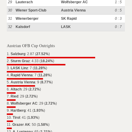
29
Lauterach
Wolfsberger AC
1 : 5
30
Wiener Sport-Club
Austria Vienna
0 : 5
31
Wienerberger
SK Rapid
0 : 3
32
Kalsdorf
LASK
0 : 7
Austrian OFB Cup Outrights
1.
Salzburg
: 2.87 (
27.52%
)
2.
Sturm Graz
: 4.33 (
18.24%
)
3.
LASK Linz
: 7 (
11.28%
)
4.
Rapid Vienna
: 7 (
11.28%
)
5.
Austria Vienna
: 9 (
8.77%
)
6.
Altach
: 29 (
2.72%
)
7.
Ried
: 29 (
2.72%
)
8.
Wolfsberger AC
: 29 (
2.72%
)
9.
Hartberg
: 41 (
1.93%
)
10.
Tirol
: 41 (
1.93%
)
11.
Grazer AK
: 50 (
1.58%
)
12.
A. Lustenau
: 65 (
1.21%
)