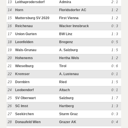
13
Leithaprodersdorf
Admira
2 : 1
14
Horn
Floridsdorfer AC
1 : 2
15
Mattersburg SV 2020
First Vienna
1 : 2
16
Reichenau
Wacker Innsbruck
0 : 3
17
Union Gurten
BW Linz
1 : 3
18
Leonfelden
Bregenz
0 : 5
19
Wals-Grunau
A. Salzburg
1 : 5
20
Hohenems
Hertha Wels
1 : 2
21
Wieselburg
Tirol
0 : 6
22
Kremser
A. Lustenau
0 : 1
23
Dornbirn
Ried
1 : 5
24
Leobendorf
Altach
0 : 1
25
SV Oberwart
Salzburg
1 : 7
26
SC Imst
Hartberg
1 : 3
27
Seekirchen
Sturm Graz
0 : 3
28
Donaufeld Wien
Grazer AK
0 : 4