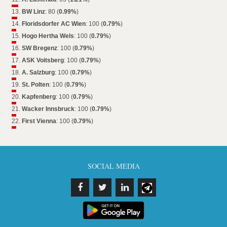
13.
BW Linz
: 80 (
0.99%
)
14.
Floridsdorfer AC Wien
: 100 (
0.79%
)
15.
Hogo Hertha Wels
: 100 (
0.79%
)
16.
SW Bregenz
: 100 (
0.79%
)
17.
ASK Voitsberg
: 100 (
0.79%
)
18.
A. Salzburg
: 100 (
0.79%
)
19.
St. Polten
: 100 (
0.79%
)
20.
Kapfenberg
: 100 (
0.79%
)
21.
Wacker Innsbruck
: 100 (
0.79%
)
22.
First Vienna
: 100 (
0.79%
)
SOCIAL MEDIA