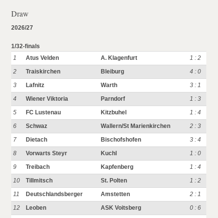
Draw
2026/27
1/32-finals
1
Atus Velden
A. Klagenfurt
1 : 2
2
Traiskirchen
Bleiburg
4 : 0
3
Lafnitz
Warth
3 : 1
4
Wiener Viktoria
Parndorf
1 : 3
5
FC Lustenau
Kitzbuhel
1 : 4
6
Schwaz
Wallern/St Marienkirchen
2 : 3
7
Dietach
Bischofshofen
3 : 4
8
Vorwarts Steyr
Kuchl
1 : 0
9
Treibach
Kapfenberg
1 : 4
10
Tillmitsch
St. Polten
1 : 2
11
Deutschlandsberger
Amstetten
2 : 1
12
Leoben
ASK Voitsberg
0 : 6